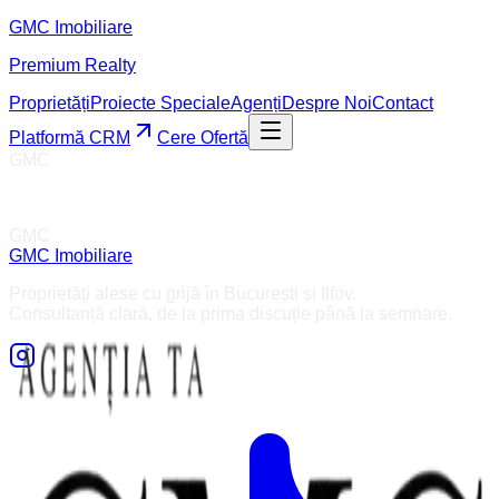
GMC
Imobiliare
Premium Realty
Proprietăți
Proiecte Speciale
Agenți
Despre Noi
Contact
Platformă CRM
Cere Ofertă
GMC
GMC
GMC
Imobiliare
Proprietăți alese cu grijă în București și Ilfov.
Consultanță clară, de la prima discuție până la semnare.