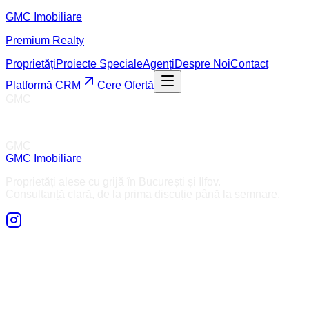
GMC
Imobiliare
Premium Realty
Proprietăți
Proiecte Speciale
Agenți
Despre Noi
Contact
Platformă CRM
Cere Ofertă
GMC
GMC
GMC
Imobiliare
Proprietăți alese cu grijă în București și Ilfov.
Consultanță clară, de la prima discuție până la semnare.