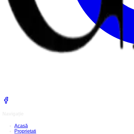
Navigație
Acasă
Proprietati