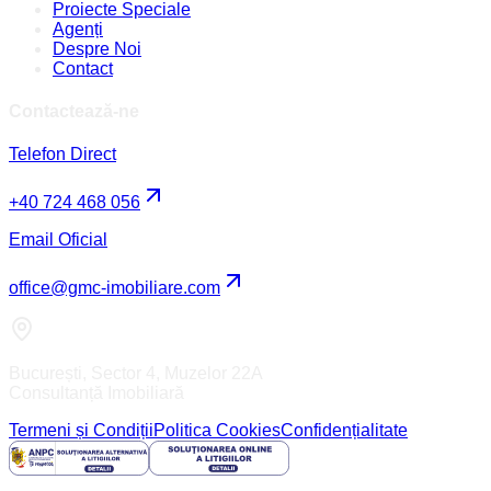
Proiecte Speciale
Agenți
Despre Noi
Contact
Contactează-ne
Telefon Direct
+40 724 468 056
Email Oficial
office@gmc-imobiliare.com
București, Sector 4, Muzelor 22A
Consultanță Imobiliară
Termeni și Condiții
Politica Cookies
Confidențialitate