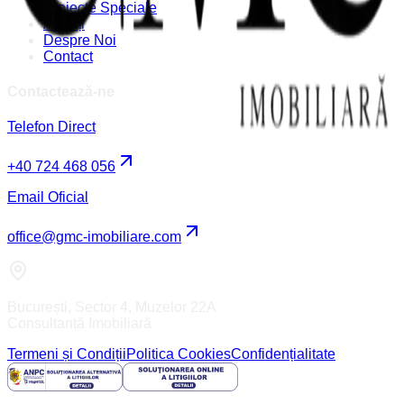
Proiecte Speciale
Agenți
Despre Noi
Contact
Contactează-ne
Telefon Direct
+40 724 468 056
Email Oficial
office@gmc-imobiliare.com
București, Sector 4, Muzelor 22A
Consultanță Imobiliară
Termeni și Condiții
Politica Cookies
Confidențialitate