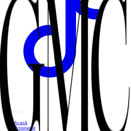
Navigație
Acasă
Proprietati