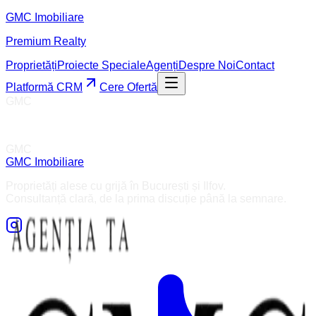
GMC
Imobiliare
Premium Realty
Proprietăți
Proiecte Speciale
Agenți
Despre Noi
Contact
Platformă CRM
Cere Ofertă
GMC
GMC
GMC
Imobiliare
Proprietăți alese cu grijă în București și Ilfov.
Consultanță clară, de la prima discuție până la semnare.